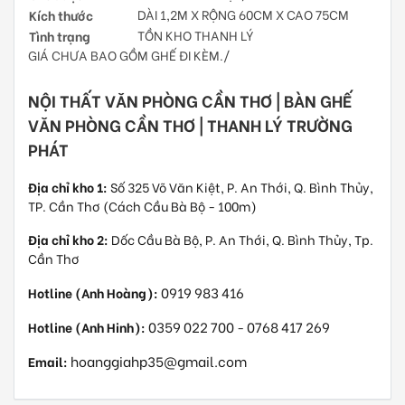
Kích thước
DÀI 1,2M X RỘNG 60CM X CAO 75CM
Tình trạng
TỒN KHO THANH LÝ
GIÁ CHƯA BAO GỒM GHẾ ĐI KÈM./
NỘI THẤT VĂN PHÒNG CẦN THƠ | BÀN GHẾ
VĂN PHÒNG CẦN THƠ | THANH LÝ TRƯỜNG
PHÁT
Địa chỉ kho 1:
Số 325 Võ Văn Kiệt, P. An Thới, Q. Bình Thủy,
TP. Cần Thơ (Cách Cầu Bà Bộ - 100m)
Địa chỉ kho 2:
Dốc Cầu Bà Bộ, P. An Thới, Q. Bình Thủy, Tp.
Cần Thơ
0919 983 416
Hotline (Anh Hoàng):
0359 022 700
0768 417 269
Hotline (Anh Hinh):
-
hoanggiahp35@gmail.com
Email: