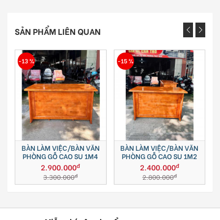
SẢN PHẨM LIÊN QUAN
 %
-15 %
ÀN LÀM VIỆC/BÀN VĂN
BÀN LÀM VIỆC/BÀN VĂN
BÀN T
HÒNG GỖ CAO SU 1M4
PHÒNG GỖ CAO SU 1M2
S
đ
đ
2.900.000
2.400.000
đ
đ
3.300.000
2.800.000