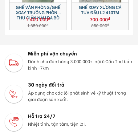
GHẾ VĂN PHÒNG/GHẾ
GHẾ XOAY XƯƠNG CÁ
GH
XOAY TRƯỞNG PHÒNG
TỰA ĐẦU L2 410TM
CÔ
THƯ GIÃN NÂU DA BÒ
đ
đ
1.400.000
700.000
đ
đ
1.850.000
850.000
Miễn phí vận chuyển
Dành cho đơn hàng 3.000.000+, nội ô Cần Thơ bán
kinh ~7km
30 ngày đổi trả
Áp dụng cho các lỗi phát sinh về kỹ thuật trong
giai đoạn sản xuất.
Hỗ trợ 24/7
Nhiệt tình, tận tâm, tiện lợi.