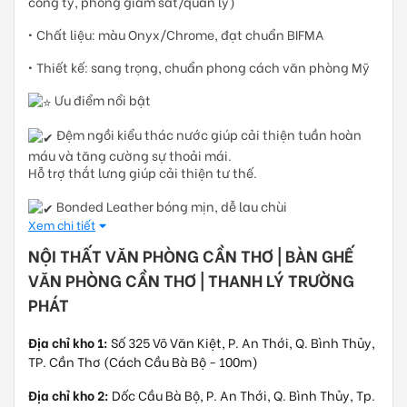
công ty, phòng giám sát/quản lý)
• Chất liệu: màu Onyx/Chrome, đạt chuẩn BIFMA
• Thiết kế: sang trọng, chuẩn phong cách văn phòng Mỹ
Ưu điểm nổi bật
Đệm ngồi kiểu thác nước giúp cải thiện tuần hoàn
máu và tăng cường sự thoải mái.
Hỗ trợ thắt lưng giúp cải thiện tư thế.
Bonded Leather bóng mịn, dễ lau chùi
Xem chi tiết
Khung & chân ghế chắc chắn – xoay 360°
NỘI THẤT VĂN PHÒNG CẦN THƠ | BÀN GHẾ
Điều chỉnh độ cao linh hoạt
VĂN PHÒNG CẦN THƠ | THANH LÝ TRƯỜNG
PHÁT
Khả năng chịu tải đã được kiểm tra, chịu được trọng
lượng 275 lb (khoảng 125 kg).
Địa chỉ kho 1:
Số 325 Võ Văn Kiệt, P. An Thới, Q. Bình Thủy,
TP. Cần Thơ (Cách Cầu Bà Bộ - 100m)
Địa chỉ kho 2:
Dốc Cầu Bà Bộ, P. An Thới, Q. Bình Thủy, Tp.