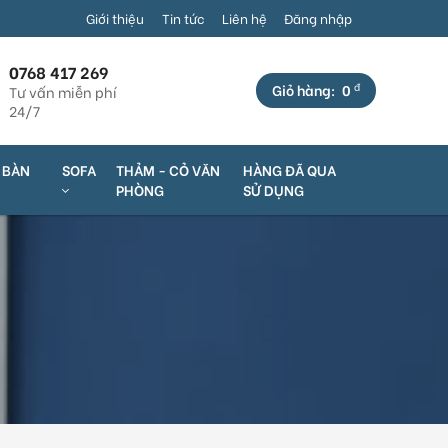
1: Số 325 Võ Văn Kiệt, P. An Thới, Q. Bình Thủy, TP. Cần Thơ (Cá
Giới thiệu
Tin tức
Liên hệ
Đăng nhập
0768 417 269
đ
Giỏ hàng:
0
Tư vấn miễn phí
24/7
Ộ BÀN
SOFA
THẢM - CỎ VĂN
HÀNG ĐÃ QUA
PHÒNG
SỬ DỤNG