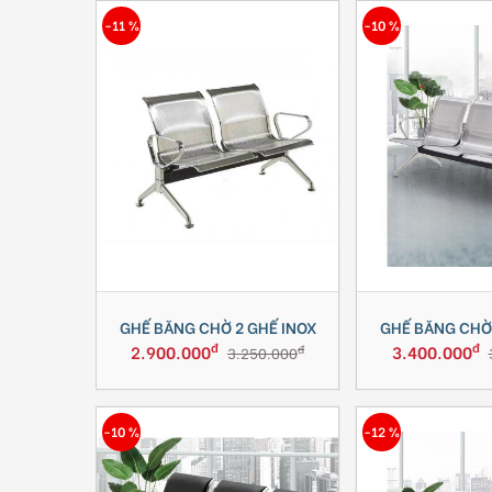
-11 %
-10 %
GHẾ BĂNG CHỜ 2 GHẾ INOX
GHẾ BĂNG CHỜ 
đ
đ
2.900.000
3.400.000
đ
3.250.000
-10 %
-12 %