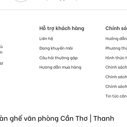
Hỗ trợ khách hàng
Chính s
Liên hệ
Hướng dẫn
hù
Đang khuyến mãi
Phương th
ễn
Câu hỏi thường gặp
Hình thức 
i!
Hương dẫn mua hàng
Chính sách
Chính sác
Chính sác
Tin tức cô
Bàn ghế văn phòng Cần Thơ | Thanh