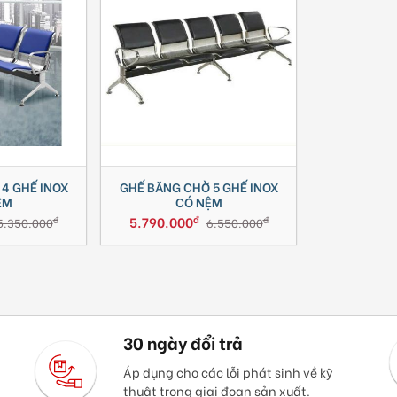
4 GHẾ INOX
GHẾ BĂNG CHỜ 5 GHẾ INOX
ỆM
CÓ NỆM
đ
5.790.000
đ
đ
5.350.000
6.550.000
30 ngày đổi trả
Áp dụng cho các lỗi phát sinh về kỹ
thuật trong giai đoạn sản xuất.