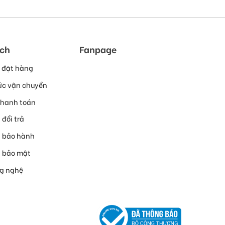
ách
Fanpage
 đặt hàng
ức vận chuyển
thanh toán
 đổi trả
h bảo hành
h bảo mật
ng nghệ