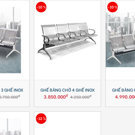
-10 %
-10 %
3 GHẾ INOX
GHẾ BĂNG CHỜ 4 GHẾ INOX
GHẾ BĂNG 
đ
3.850.000
4.990.00
đ
đ
3.750.000
4.250.000
-12 %