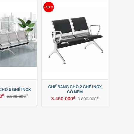
-10 %
GHẾ BĂNG CHỜ 2 GHẾ INOX
CHỜ 5 GHẾ INOX
CÓ NỆM
đ
0
đ
5.500.000
đ
3.450.000
đ
3.800.000