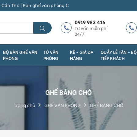
hơ | Bàn ghế văn phòng Cần Thơ | Thanh Lý Trường Phát | Địa chỉ 
0919 983 416
Tư vấn miễn phí
24/7
BỘ BÀN GHẾ VĂN
TỦ VĂN
KỆ - GIÁ ĐA
QUẦY LỄ TÂN - B
PHÒNG
PHÒNG
NĂNG
TIẾP KHÁCH
GHẾ BĂNG CHỜ
Trang chủ
GHẾ VĂN PHÒNG
GHẾ BĂNG CHỜ