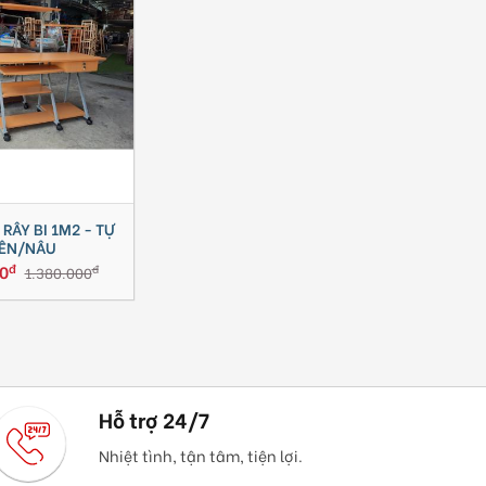
 RÂY BI 1M2 - TỰ
ÊN/NÂU
đ
0
đ
1.380.000
Hỗ trợ 24/7
Nhiệt tình, tận tâm, tiện lợi.