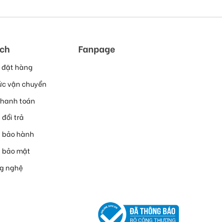
ách
Fanpage
 đặt hàng
ức vận chuyển
thanh toán
 đổi trả
h bảo hành
h bảo mật
ng nghệ