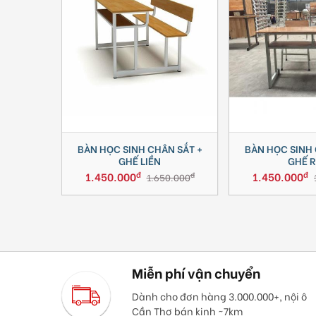
BÀN HỌC SINH CHÂN SẮT +
BÀN HỌC SINH 
GHẾ LIỀN
GHẾ R
đ
đ
1.450.000
1.450.000
đ
1.650.000
Miễn phí vận chuyển
Dành cho đơn hàng 3.000.000+, nội ô
Cần Thơ bán kinh ~7km