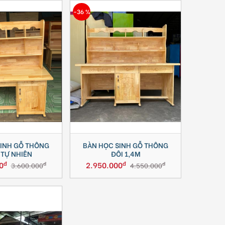
-36 %
SINH GỖ THÔNG
BÀN HỌC SINH GỖ THÔNG
-TỰ NHIÊN
ĐÔI 1,4M
đ
đ
0
2.950.000
đ
đ
3.600.000
4.550.000