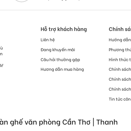
Hỗ trợ khách hàng
Chính s
Liên hệ
Hướng dẫn
hù
Đang khuyến mãi
Phương th
ễn
Câu hỏi thường gặp
Hình thức 
i!
Hương dẫn mua hàng
Chính sách
Chính sác
Chính sác
Tin tức cô
Bàn ghế văn phòng Cần Thơ | Thanh