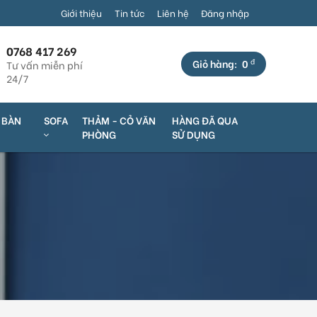
Số 325 Võ Văn Kiệt, P. An Thới, Q. Bình Thủy, TP. Cần Thơ (Cách 
Giới thiệu
Tin tức
Liên hệ
Đăng nhập
0768 417 269
đ
Giỏ hàng:
0
Tư vấn miễn phí
24/7
Ộ BÀN
SOFA
THẢM - CỎ VĂN
HÀNG ĐÃ QUA
PHÒNG
SỬ DỤNG