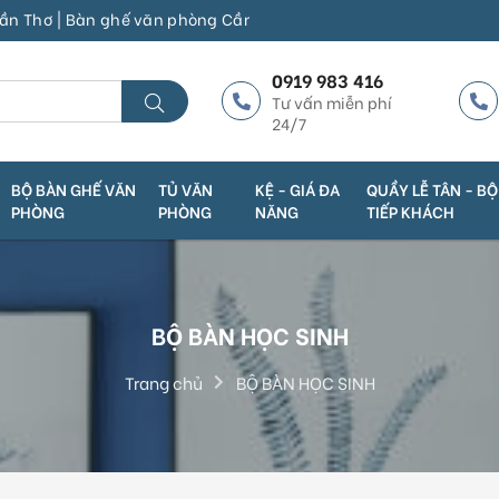
| Bàn ghế văn phòng Cần Thơ | Thanh Lý Trường Phát | Địa chỉ 1: 
0919 983 416
Tư vấn miễn phí
24/7
BỘ BÀN GHẾ VĂN
TỦ VĂN
KỆ - GIÁ ĐA
QUẦY LỄ TÂN - B
PHÒNG
PHÒNG
NĂNG
TIẾP KHÁCH
BỘ BÀN HỌC SINH
Trang chủ
BỘ BÀN HỌC SINH