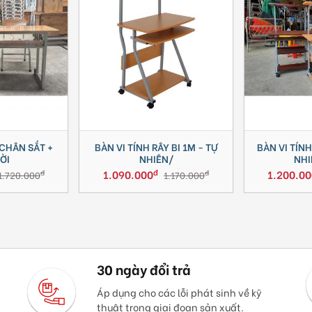
CHÂN SẮT +
BÀN VI TÍNH RÂY BI 1M - TỰ
BÀN VI TÍNH
ỜI
NHIÊN/
NHI
đ
1.090.000
1.200.00
đ
đ
1.720.000
1.170.000
30 ngày đổi trả
Áp dụng cho các lỗi phát sinh về kỹ
thuật trong giai đoạn sản xuất.