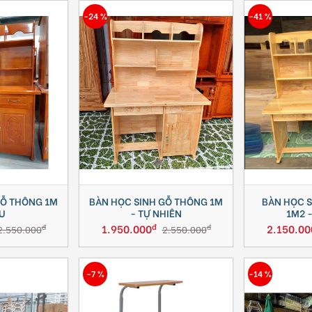
-24 %
-41 %
GỖ THÔNG 1M
BÀN HỌC SINH GỖ THÔNG 1M
BÀN HỌC 
U
- TỰ NHIÊN
1M2 
đ
1.950.000
2.150.00
đ
đ
2.550.000
2.550.000
-7 %
-14 %