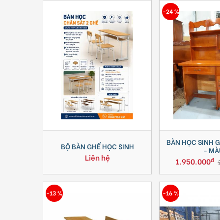
-24 %
BÀN HỌC SINH 
BỘ BÀN GHẾ HỌC SINH
- MÀ
Liên hệ
đ
1.950.000
-13 %
-16 %