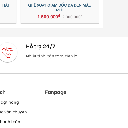
M ĐỐC DA ĐEN MẪU
GHẾ VĂN PHÒNG/GHẾ XOAY M1027
MỚI
CHÂN NHÔM
đ
đ
0
2.700.000
đ
đ
2.300.000
3.500.000
Hỗ trợ 24/7
Nhiệt tình, tận tâm, tiện lợi.
ách
Fanpage
 đặt hàng
ức vận chuyển
thanh toán