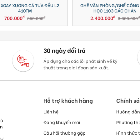
GHẾ VĂN PHÒNG/GHẾ CÔNG THÁI
GHẾ XOAY GIÁ
HỌC 1103 GÁC CHÂN
đ
2.400.000
1.550.00
đ
3.300.000
30 ngày đổi trả
Áp dụng cho các lỗi phát sinh về kỹ
thuật trong giai đoạn sản xuất.
Hỗ trợ khách hàng
Chính s
Liên hệ
Hướng dẫn
hù
Đang khuyến mãi
Phương th
ễn
Câu hỏi thường gặp
Hình thức 
i!