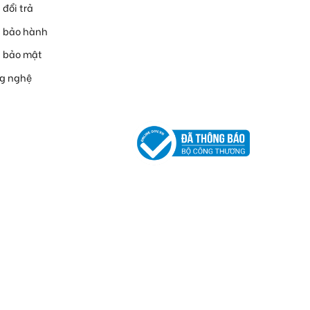
 đổi trả
h bảo hành
h bảo mật
ng nghệ