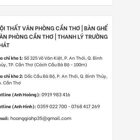
ỘI THẤT VĂN PHÒNG CẦN THƠ | BÀN GHẾ
ĂN PHÒNG CẦN THƠ | THANH LÝ TRƯỜNG
HÁT
a chỉ kho 1:
Số 325 Võ Văn Kiệt, P. An Thới, Q. Bình
ủy, TP. Cần Thơ (Cách Cầu Bà Bộ - 100m)
a chỉ kho 2:
Dốc Cầu Bà Bộ, P. An Thới, Q. Bình Thủy,
p. Cần Thơ
0919 983 416
otline (Anh Hoàng):
0359 022 700
0768 417 269
tline (Anh Hinh):
-
hoanggiahp35@gmail.com
mail: