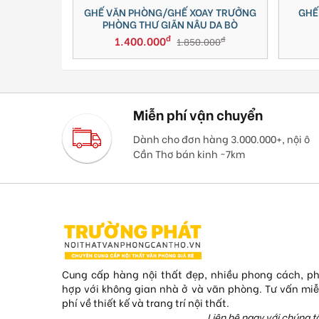
HÒNG/GHẾ XOAY TRƯỞNG
GHẾ XOAY XƯƠNG CÁ TỰA ĐẦU L2
THƯ GIÃN NÂU DA BÒ
410TM
đ
đ
0.000
700.000
đ
đ
1.850.000
850.000
Miễn phí vận chuyển
Dành cho đơn hàng 3.000.000+, nội ô
Cần Thơ bán kinh ~7km
Cung cấp hàng nội thất đẹp, nhiều phong cách, p
hợp với không gian nhà ở và văn phòng. Tư vấn mi
phí về thiết kế và trang trí nội thất.
Liên hệ ngay với chúng tô