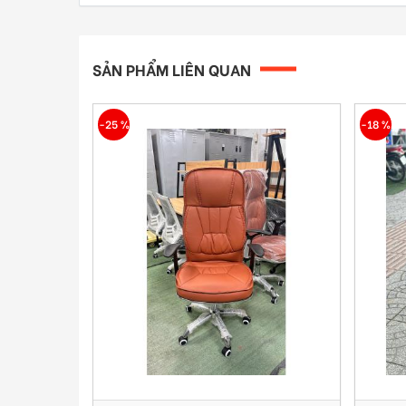
3. MÀU LƯNG VÀ MÀU NỆM: NÂU
SẢN PHẨM LIÊN QUAN
-18 %