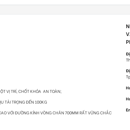
N
V
P
Đị
Th
Đị
T
H
ỘT VỊ TRÍ, CHỐT KHÓA AN TOÀN;
Ho
ỊU TẢI TRỌNG ĐẾN 100KG
E
 CAO VỚI ĐƯỜNG KÍNH VÒNG CHÂN 700MM RẤT VỮNG CHẮC
M.