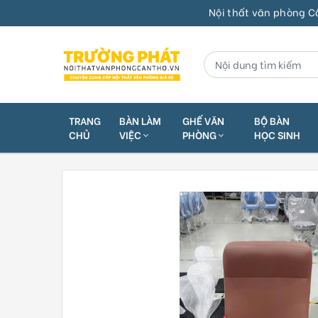
Nội thất văn phòng Cần Thơ |
TRANG
BÀN LÀM
GHẾ VĂN
BỘ BÀN
CHỦ
VIỆC
PHÒNG
HỌC SINH