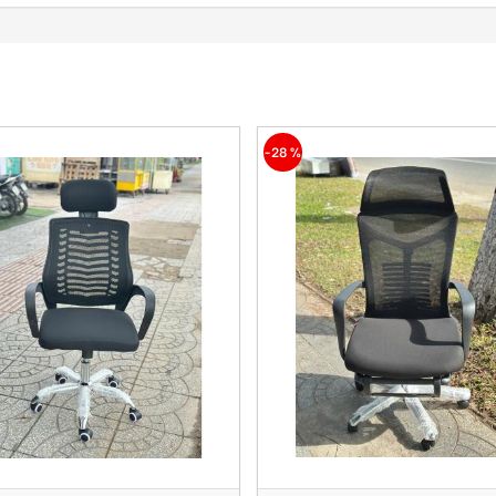
-28 %
-33 %