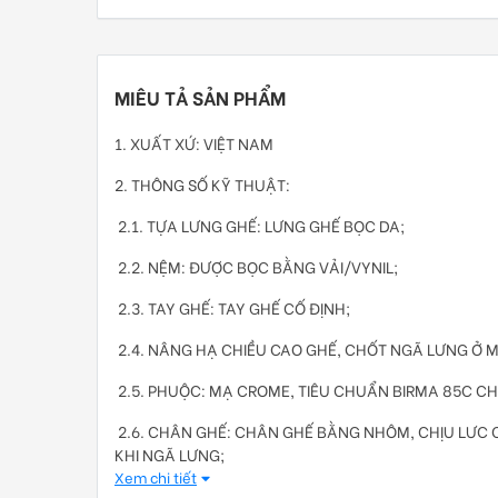
MIÊU TẢ SẢN PHẨM
1. XUẤT XỨ: VIỆT NAM
2. THÔNG SỐ KỸ THUẬT:
2.1. TỰA LƯNG GHẾ: LƯNG GHẾ BỌC DA;
2.2. NỆM: ĐƯỢC BỌC BẰNG VẢI/VYNIL;
2.3. TAY GHẾ: TAY GHẾ CỐ ĐỊNH;
2.4. NÂNG HẠ CHIỀU CAO GHẾ, CHỐT NGÃ LƯNG Ở M
2.5. PHUỘC: MẠ CROME, TIÊU CHUẨN BIRMA 85C CH
2.6. CHÂN GHẾ: CHÂN GHẾ BẰNG NHÔM, CHỊU LƯC
KHI NGÃ LƯNG;
Xem chi tiết
2.7. BÁNH XE: SỬ DỤNG BỀ MẶT SÀN CỨNG PHI 50M