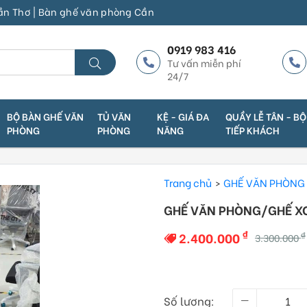
 Bàn ghế văn phòng Cần Thơ | Thanh Lý Trường Phát | Địa chỉ 1: S
0919 983 416
Tư vấn miễn phí
24/7
BỘ BÀN GHẾ VĂN
TỦ VĂN
KỆ - GIÁ ĐA
QUẦY LỄ TÂN - B
PHÒNG
PHÒNG
NĂNG
TIẾP KHÁCH
Trang chủ
GHẾ VĂN PHÒNG
GHẾ VĂN PHÒNG/GHẾ X
₫
2.400.000
₫
3.300.000
Số lượng: