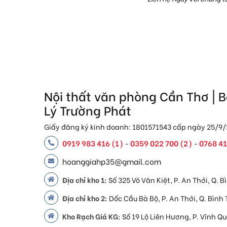
Nội thất văn phòng Cần Thơ | 
Lý Trường Phát
Giấy đăng ký kinh doanh: 1801571543 cấp ngày 25/9/
0919 983 416 (1)
0359 022 700 (2)
0768 41
-
-
hoanggiahp35@gmail.com
Địa chỉ kho 1:
Số 325 Võ Văn Kiệt, P. An Thới, Q.
Địa chỉ kho 2:
Dốc Cầu Bà Bộ, P. An Thới, Q. Bình
Kho Rạch Giá KG:
Số 19 Lộ Liên Hương, P. Vĩnh Q