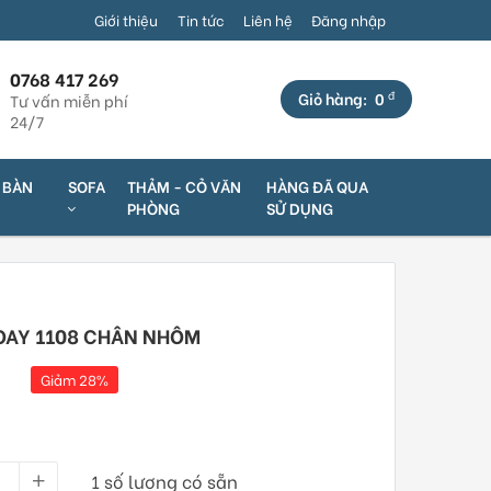
ố 325 Võ Văn Kiệt, P. An Thới, Q. Bình Thủy, TP. Cần Thơ (Cách C
Giới thiệu
Tin tức
Liên hệ
Đăng nhập
0768 417 269
đ
Giỏ hàng:
0
Tư vấn miễn phí
24/7
Ộ BÀN
SOFA
THẢM - CỎ VĂN
HÀNG ĐÃ QUA
PHÒNG
SỬ DỤNG
OAY 1108 CHÂN NHÔM
Giảm 28%
1 số lượng có sẵn