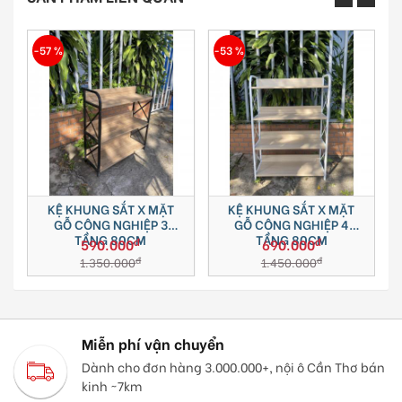
-53 %
-50 %
-
KỆ KHUNG SẮT X MẶT
KỆ KHUNG SẮT X MẶT
GỖ CÔNG NGHIỆP 4
GỖ CÔNG NGHIỆP 5
TẦNG 80CM
TẦNG 80CM
đ
đ
690.000
790.000
đ
đ
1.450.000
1.550.000
Miễn phí vận chuyển
Dành cho đơn hàng 3.000.000+, nội ô Cần Thơ bán
kinh ~7km