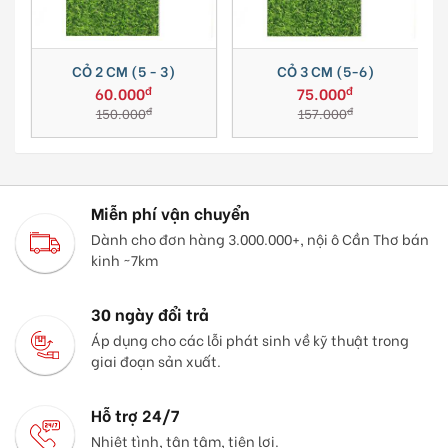
CỎ 2 CM (5 - 3)
CỎ 3 CM (5-6)
đ
đ
60.000
75.000
đ
đ
150.000
157.000
Miễn phí vận chuyển
Dành cho đơn hàng 3.000.000+, nội ô Cần Thơ bán
kinh ~7km
30 ngày đổi trả
Áp dụng cho các lỗi phát sinh về kỹ thuật trong
giai đoạn sản xuất.
Hỗ trợ 24/7
Nhiệt tình, tận tâm, tiện lợi.