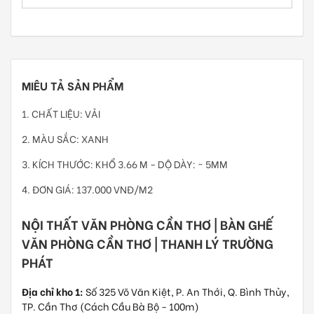
MIÊU TẢ SẢN PHẨM
1. CHẤT LIỆU: VẢI
2. MÀU SẮC: XANH
3. KÍCH THƯỚC: KHỔ 3.66 M - DỘ DÀY: ~ 5MM
4. ĐƠN GIÁ: 137.000 VNĐ/M2
NỘI THẤT VĂN PHÒNG CẦN THƠ | BÀN GHẾ
VĂN PHÒNG CẦN THƠ | THANH LÝ TRƯỜNG
PHÁT
Địa chỉ kho 1:
Số 325 Võ Văn Kiệt, P. An Thới, Q. Bình Thủy,
TP. Cần Thơ (Cách Cầu Bà Bộ - 100m)