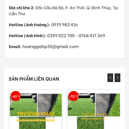
Địa chỉ kho 2:
Dốc Cầu Bà Bộ, P. An Thới, Q. Bình Thủy, Tp.
Cần Thơ
0919 983 416
Hotline (Anh Hoàng):
0359 022 700
0768 417 269
Hotline (Anh Hinh):
-
hoanggiahp35@gmail.com
Email:
SẢN PHẨM LIÊN QUAN
-60 %
-53 %
-